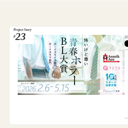
Project Story
23
#
2