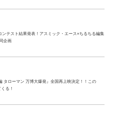
コンテスト結果発表！アスミック・エース×ちるちる編集
共同企画
大長編 タローマン 万博大爆発』全国再上映決定！！この
てくる！