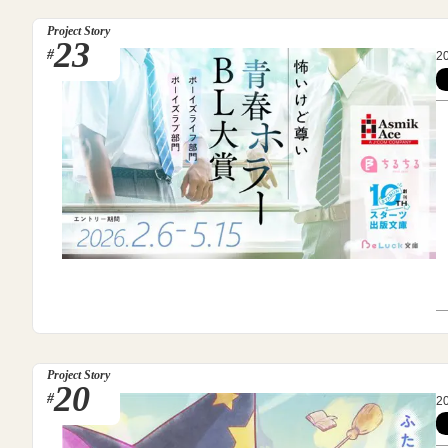
Project Story
23
#
2
Project Story
20
#
2