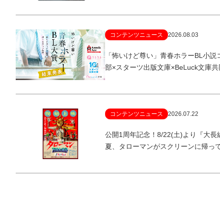
コンテンツニュース
2026.08.03
「怖いけど尊い」青春ホラーBL小説
部×スターツ出版文庫×BeLuck文庫
コンテンツニュース
2026.07.22
公開1周年記念！8/22(土)より『
夏、タローマンがスクリーンに帰っ