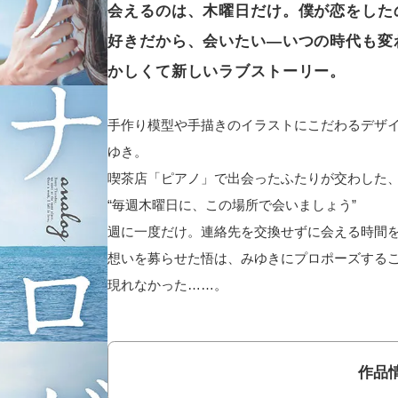
会えるのは、木曜日だけ。僕が恋をした
好きだから、会いたい―いつの時代も変
かしくて新しいラブストーリー。
手作り模型や手描きのイラストにこだわるデザ
ゆき。
喫茶店「ピアノ」で出会ったふたりが交わした
“毎週木曜日に、この場所で会いましょう”
週に一度だけ。連絡先を交換せずに会える時間
想いを募らせた悟は、みゆきにプロポーズする
現れなかった……。
作品