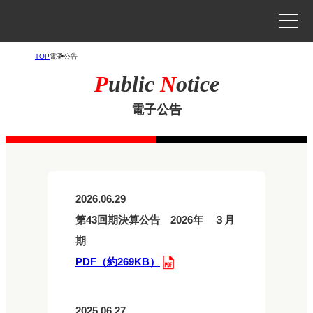
事業案内
TOP
電子公告
P
ublic
N
otice
プロジェクトストーリー
電子公告
企業情報
WORKS
作品
2026.06.29
作品トップ
第43回期決算公告 2026年 ３月
期
ラインナップ
PDF（約269KB）
2025.06.2
7