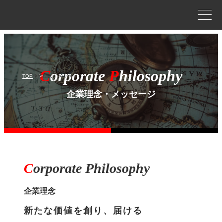
事業案内
プロジェクトストーリー
C
orporate
P
hilosophy
TOP
企業理念・メッセージ
企業情報
企業理念・メッセージ
WORKS
作品
作品トップ
C
orporate
Philosophy
ラインナップ
企業理念
新たな価値を創り、届ける