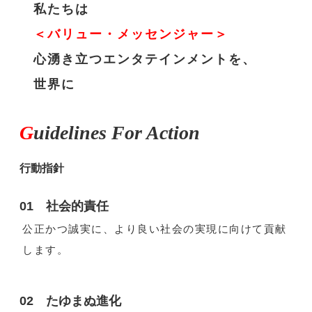
私たちは
ニュース一覧
＜バリュー・メッセンジャー＞
心湧き立つエンタテインメントを、
お問い合わせ
世界に
JP/EN
G
uidelines
For Action
行動指針
01 社会的責任
公正かつ誠実に、より良い社会の実現に向けて貢献
サイトマップ
します。
ご利用規約
02 たゆまぬ進化
プライバシーポリシー