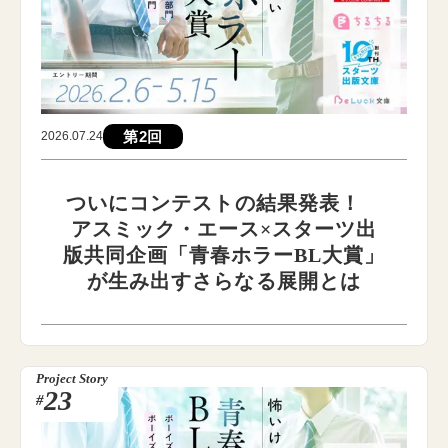
第2回
2026.07.24
ついにコンテストの結果発表！
アスミック・エース×スターツ出
版共同企画「青春ホラーBL大賞」
が生み出すさらなる展開とは
Project Story
23
#