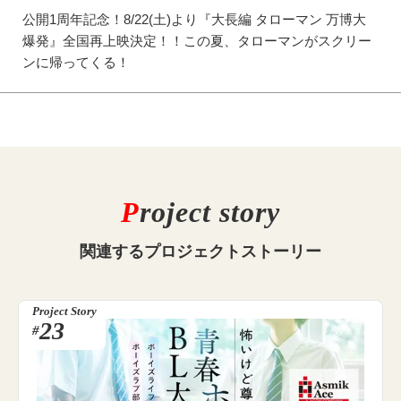
公開1周年記念！8/22(土)より『大長編 タローマン 万博大
爆発』全国再上映決定！！この夏、タローマンがスクリー
ンに帰ってくる！
P
roject story
関連する
プロジェクトストーリー
Project Story
23
#