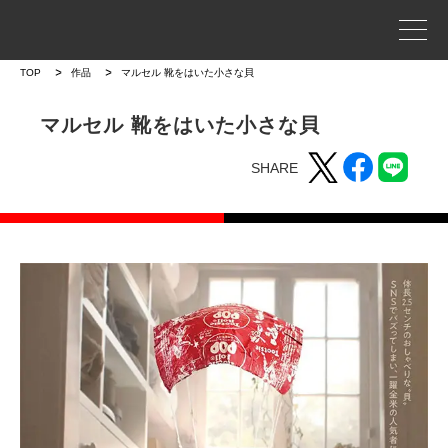
事業案内
TOP
作品
マルセル 靴をはいた小さな貝
プロジェクトストーリー
マルセル 靴をはいた小さな貝
SHARE
企業情報
WORKS
作品
作品トップ
ラインナップ