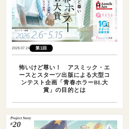
第1回
2026.07.24
怖いけど尊い！ アスミック・エ
ースとスターツ出版による大型コ
ンテスト企画「青春ホラーBL大
賞」の目的とは
Project Story
20
#