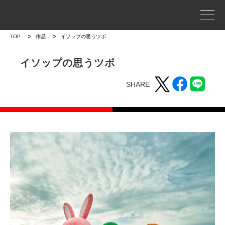
事業案内
TOP
作品
イソップの思うツボ
プロジェクトストーリー
イソップの思うツボ
SHARE
企業情報
WORKS
作品
作品トップ
ラインナップ