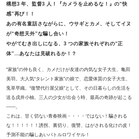
構想3 年、監督3 人！『カメラを止めるな！』の“快
電子公告
感”再び！！
あの有名童話さながらに、ウサギとカメ、そしてイヌ
が“奇想天外”な騙し合い！
やがてむき出しになる、3 つの家族それぞれの“正
体”…あなたは見破れるか！？
“家族”の仲も良く、カメだけが友達の内気な女子大生、亀田
美羽。大人気“タレント家族”の娘で、恋愛体質の女子大生、
兎草早織。“復讐代行屋父娘”として、その日暮らしの生活を
送る戌井小柚。三人の少女が出会う時、最高の奇跡が起こる
――。
これは、甘く切ない青春映画・・・・ではない！騙される
な！！！！！！誘拐、裏切り、復讐、はがされる化けの皮！
予測不能の騙しあいバトルロワイヤル！