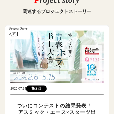
P
roject story
関連する
プロジェクトストーリー
Project Story
23
#
第2回
2026.07.24
ついにコンテストの結果発表！
アスミック・エース×スターツ出