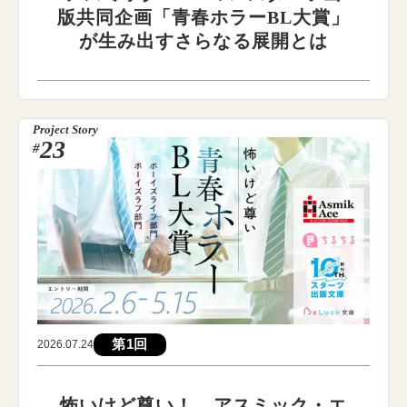
版共同企画「青春ホラーBL大賞」
が生み出すさらなる展開とは
Project Story
23
#
第1回
2026.07.24
怖いけど尊い！ アスミック・エ