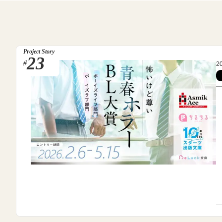
Project Story
23
#
2