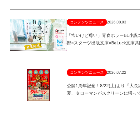
コンテンツニュース
2026.08.03
「怖いけど尊い」青春ホラーBL小説
部×スターツ出版文庫×BeLuck文庫
コンテンツニュース
2026.07.22
公開1周年記念！8/22(土)より『
夏、タローマンがスクリーンに帰っ