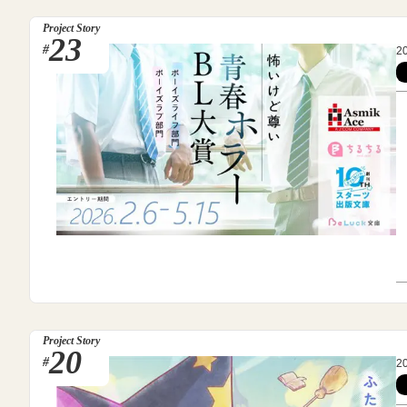
Project Story
23
#
2
Project Story
20
#
2