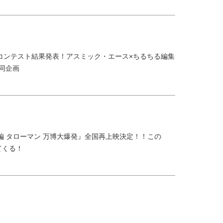
コンテスト結果発表！アスミック・エース×ちるちる編集
共同企画
大長編 タローマン 万博大爆発』全国再上映決定！！この
てくる！