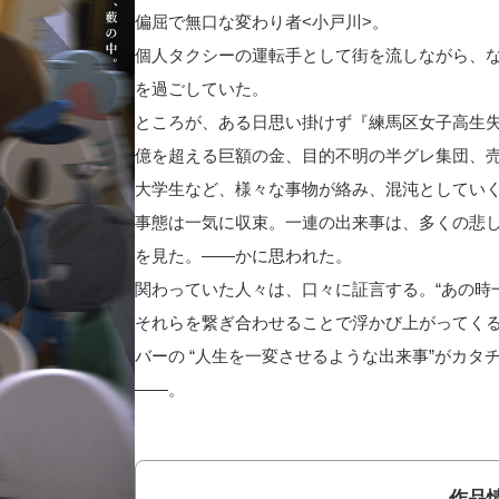
偏屈で無口な変わり者<小戸川>。
個人タクシーの運転手として街を流しながら、
を過ごしていた。
ところが、ある日思い掛けず『練馬区女子高生
億を超える巨額の金、目的不明の半グレ集団、
大学生など、様々な事物が絡み、混沌としてい
事態は一気に収束。一連の出来事は、多くの悲
を見た。――かに思われた。
関わっていた人々は、口々に証言する。“あの時
それらを繋ぎ合わせることで浮かび上がってく
バーの “人生を一変させるような出来事”がカ
――。
作品