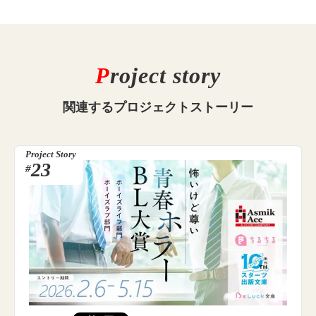
P
roject story
関連する
プロジェクトストーリー
Project Story
23
#