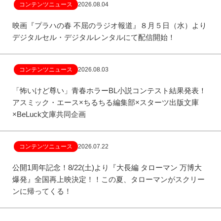
コンテンツニュース
2026.08.04
映画『プラハの春 不屈のラジオ報道』８月５日（水）より
デジタルセル・デジタルレンタルにて配信開始！
コンテンツニュース
2026.08.03
「怖いけど尊い」青春ホラーBL小説コンテスト結果発表！
アスミック・エース×ちるちる編集部×スターツ出版文庫
×BeLuck文庫共同企画
コンテンツニュース
2026.07.22
公開1周年記念！8/22(土)より『大長編 タローマン 万博大
爆発』全国再上映決定！！この夏、タローマンがスクリー
ンに帰ってくる！