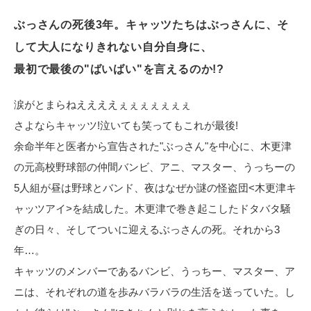
電子公告
ぶっさんの死後3年。キャッツたちはぶっさんに、そ
して大人になりきれない自分自身に、
最初で最後の"ばいばい"を言えるのか!?
涙がとまらねええええぇぇぇぇぇぇぇ
さよならキャッツ!泣いても笑ってもこれが最後!
余命半年と医者から宣告された"ぶっさん"を中心に、木更津
の元高校野球部の仲間バンビ、アニ、マスター、うっちーの
5人組が昼は野球とバンド、夜はなぜか謎の怪盗団<木更津キ
ャッツアイ>を結成した。木更津で巻き起こしたドタバタ騒
ぎの日々、そしてついに迎えるぶっさんの死。それから3
年…。
キャッツのメンバーであるバンビ、うっちー、マスター、ア
ニは、それぞれの道を歩みバラバラの生活を送っていた。し