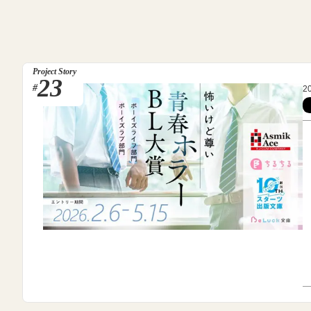
Project Story
23
#
2