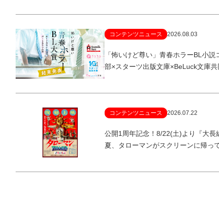
コンテンツニュース
2026.08.03
「怖いけど尊い」青春ホラーBL小説
部×スターツ出版文庫×BeLuck文庫
コンテンツニュース
2026.07.22
公開1周年記念！8/22(土)より『
夏、タローマンがスクリーンに帰っ