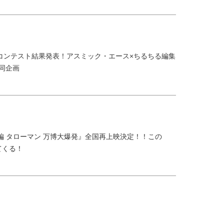
コンテスト結果発表！アスミック・エース×ちるちる編集
共同企画
大長編 タローマン 万博大爆発』全国再上映決定！！この
てくる！