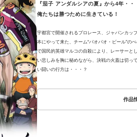
『茄子 アンダルシアの夏』から4年・
俺たちは勝つために生きている！
宇都宮で開催されるプロレース、ジャパンカッ
本にやって来た、チーム“パオパオ・ビール”の
で国民的英雄マルコの自殺により、レーサーと
い悲しみを胸に秘めながら、決戦の火蓋は切って
い闘いの行方は・・・？
作品