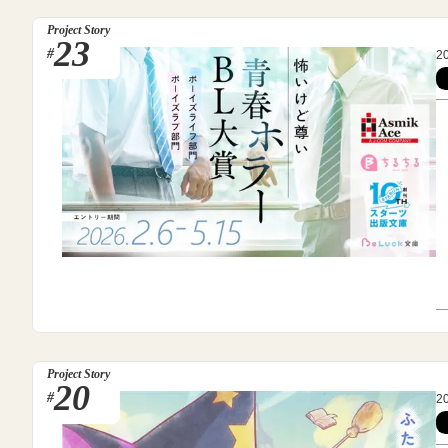
Project Story
23
#
2
Project Story
20
#
2