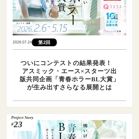
第2回
2026.07.24
ついにコンテストの結果発表！
アスミック・エース×スターツ出
版共同企画「青春ホラーBL大賞」
が生み出すさらなる展開とは
Project Story
23
#