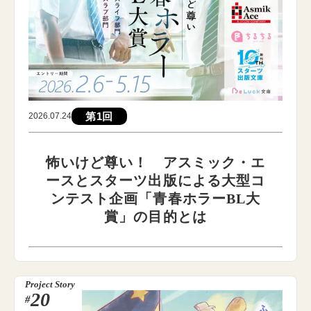
第1回
2026.07.24
怖いけど尊い！ アスミック・エ
ースとスターツ出版による大型コ
ンテスト企画「青春ホラーBL大
賞」の目的とは
Project Story
20
#