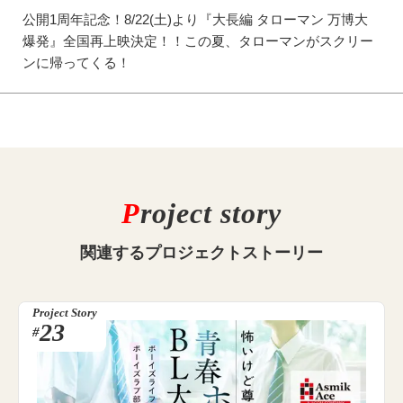
公開1周年記念！8/22(土)より『大長編 タローマン 万博大
爆発』全国再上映決定！！この夏、タローマンがスクリー
ンに帰ってくる！
P
roject story
関連する
プロジェクトストーリー
Project Story
23
#