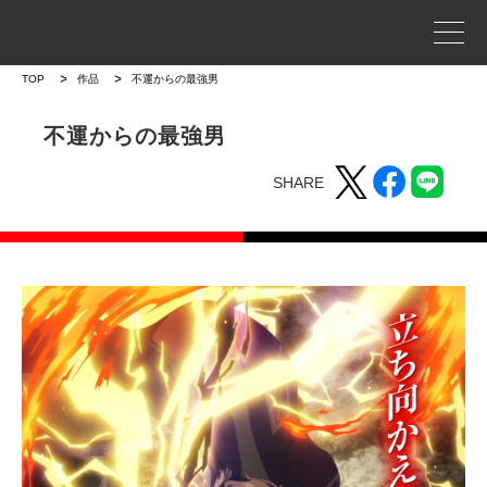
事業案内
TOP
作品
不運からの最強男
プロジェクトストーリー
不運からの最強男
SHARE
企業情報
WORKS
作品
作品トップ
ラインナップ