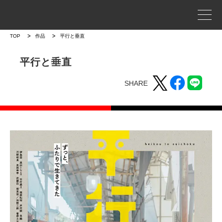
事業案内
TOP
作品
平行と垂直
プロジェクトストーリー
平行と垂直
SHARE
企業情報
WORKS
作品
作品トップ
ラインナップ