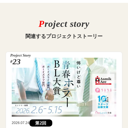
P
roject story
関連する
プロジェクトストーリー
Project Story
23
#
第2回
2026.07.24