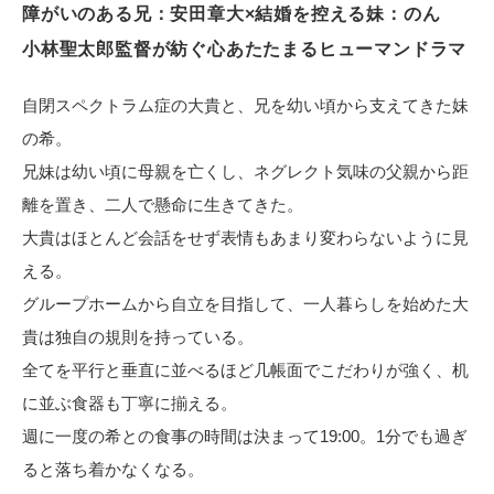
障がいのある兄：安田章大×結婚を控える妹：のん
電子公告
小林聖太郎監督が紡ぐ心あたたまるヒューマンドラマ
自閉スペクトラム症の大貴と、兄を幼い頃から支えてきた妹
の希。
兄妹は幼い頃に母親を亡くし、ネグレクト気味の父親から距
離を置き、二人で懸命に生きてきた。
大貴はほとんど会話をせず表情もあまり変わらないように見
える。
グループホームから自立を目指して、一人暮らしを始めた大
貴は独自の規則を持っている。
全てを平行と垂直に並べるほど几帳面でこだわりが強く、机
に並ぶ食器も丁寧に揃える。
週に一度の希との食事の時間は決まって19:00。1分でも過ぎ
ると落ち着かなくなる。