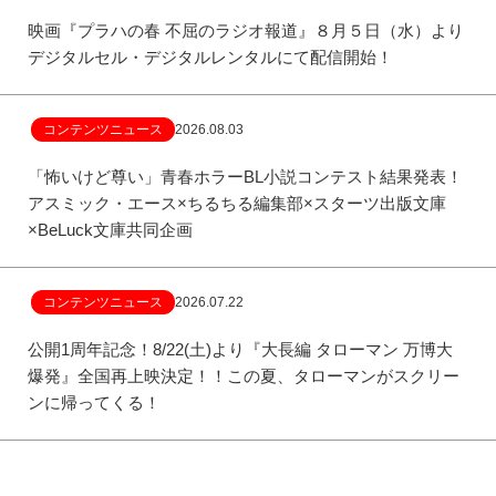
映画『プラハの春 不屈のラジオ報道』８月５日（水）より
デジタルセル・デジタルレンタルにて配信開始！
コンテンツニュース
2026.08.03
「怖いけど尊い」青春ホラーBL小説コンテスト結果発表！
アスミック・エース×ちるちる編集部×スターツ出版文庫
×BeLuck文庫共同企画
コンテンツニュース
2026.07.22
公開1周年記念！8/22(土)より『大長編 タローマン 万博大
爆発』全国再上映決定！！この夏、タローマンがスクリー
ンに帰ってくる！