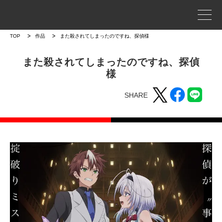
事業案内
TOP
作品
また殺されてしまったのですね、探偵様
プロジェクトストーリー
また殺されてしまったのですね、探偵
様
企業情報
SHARE
WORKS
作品
作品トップ
ラインナップ