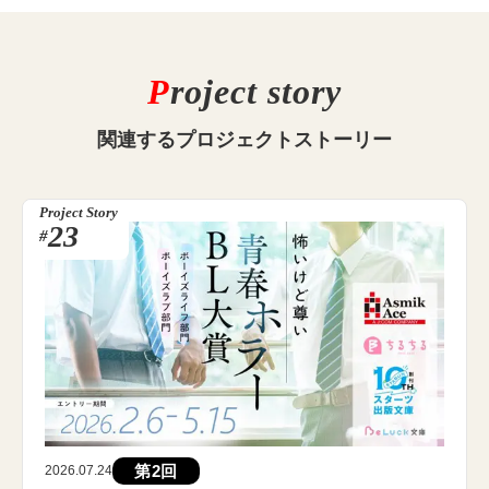
P
roject story
関連する
プロジェクトストーリー
Project Story
23
#
第2回
2026.07.24