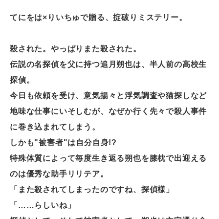
電子公告
てにをは×りいちゅで贈る、掟破りミステリー。
殺された。やっぱりまた殺された。
伝説の名探偵を父に持つ追月朔也は、半人前の高校生
探偵。
今日も依頼を受け、意気揚々と浮気調査や猫探しなど
地味な仕事にいそしむが、なぜか行く先々で殺人事件
に巻き込まれてしまう。
しかも"被害者"は自分自身!?
特殊体質によって毎度生き返る朔也を膝枕で出迎える
のは優秀な助手リリテア。
「また殺されてしまったのですね、探偵様」
「……らしいね」