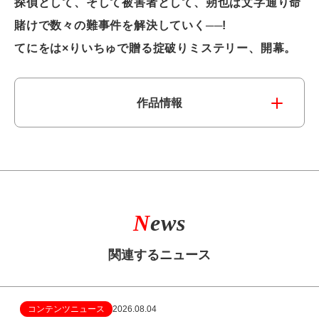
探偵として、そして被害者として、朔也は文字通り命
賭けで数々の難事件を解決していく──!
てにをは×りいちゅで贈る掟破りミステリー、開幕。
作品情報
N
ews
関連するニュース
コンテンツニュース
2026.08.04