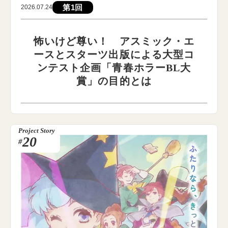
第1回
2026.07.24
怖いけど尊い！ アスミック・エ
ースとスターツ出版による大型コ
ンテスト企画「青春ホラーBL大
賞」の目的とは
Project Story
20
#