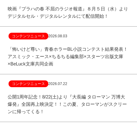
映画『プラハの春 不屈のラジオ報道』８月５日（水）より
デジタルセル・デジタルレンタルにて配信開始！
コンテンツニュース
2026.08.03
「怖いけど尊い」青春ホラーBL小説コンテスト結果発表！
アスミック・エース×ちるちる編集部×スターツ出版文庫
×BeLuck文庫共同企画
コンテンツニュース
2026.07.22
公開1周年記念！8/22(土)より『大長編 タローマン 万博大
爆発』全国再上映決定！！この夏、タローマンがスクリー
ンに帰ってくる！