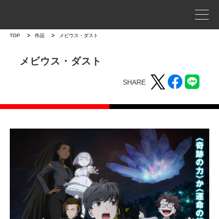
事業案内
TOP
作品
メビウス・ダスト
プロジェクトストーリー
メビウス・ダスト
SHARE
企業情報
WORKS
作品
作品トップ
ラインナップ