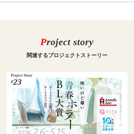
P
roject story
関連する
プロジェクトストーリー
Project Story
23
#