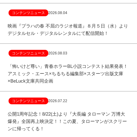
コンテンツニュース
2026.08.04
映画『プラハの春 不屈のラジオ報道』８月５日（水）より
デジタルセル・デジタルレンタルにて配信開始！
コンテンツニュース
2026.08.03
「怖いけど尊い」青春ホラーBL小説コンテスト結果発表！
アスミック・エース×ちるちる編集部×スターツ出版文庫
×BeLuck文庫共同企画
コンテンツニュース
2026.07.22
公開1周年記念！8/22(土)より『大長編 タローマン 万博大
爆発』全国再上映決定！！この夏、タローマンがスクリー
ンに帰ってくる！