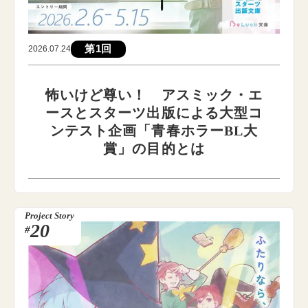
第1回
2026.07.24
怖いけど尊い！ アスミック・エ
ースとスターツ出版による大型コ
ンテスト企画「青春ホラーBL大
賞」の目的とは
Project Story
20
#