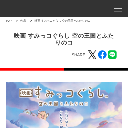
事業案内
TOP
作品
映画 すみっコぐらし 空の王国とふたりのコ
プロジェクトストーリー
映画 すみっコぐらし 空の王国とふた
りのコ
企業情報
SHARE
WORKS
作品
作品トップ
ラインナップ