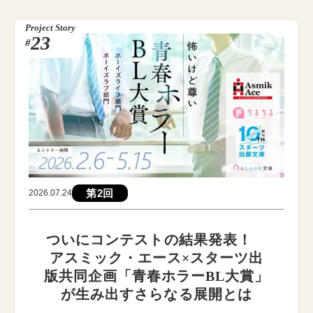
Project Story
23
#
第2回
2026.07.24
ついにコンテストの結果発表！
アスミック・エース×スターツ出
版共同企画「青春ホラーBL大賞」
が生み出すさらなる展開とは