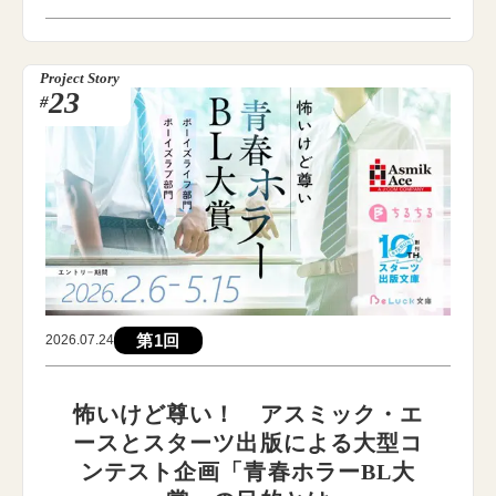
Project Story
23
#
第1回
2026.07.24
怖いけど尊い！ アスミック・エ
ースとスターツ出版による大型コ
ンテスト企画「青春ホラーBL大