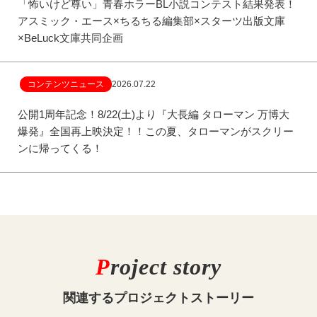
「怖いけど尊い」青春ホラーBL小説コンテスト結果発表！
アスミック・エース×ちるちる編集部×スターツ出版文庫
×BeLuck文庫共同企画
コンテンツニュース
2026.07.22
公開1周年記念！8/22(土)より『大長編 タローマン 万博大
爆発』全国再上映決定！！この夏、タローマンがスクリー
ンに帰ってくる！
P
roject story
関連する
プロジェクトストーリー