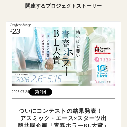
関連する
プロジェクトストーリー
Project Story
23
#
第2回
2026.07.24
ついにコンテストの結果発表！
アスミック・エース×スターツ出
版共同企画「青春ホラーBL大賞」