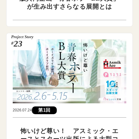
が生み出すさらなる展開とは
Project Story
23
#
第1回
2026.07.24
怖いけど尊い！ アスミック・エ
ースとスターツ出版による大型コ