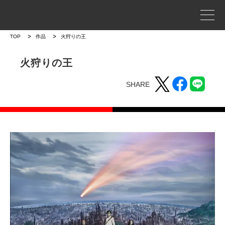
事業案内
TOP
作品
火狩りの王
プロジェクトストーリー
火狩りの王
SHARE
企業情報
WORKS
作品
作品トップ
ラインナップ