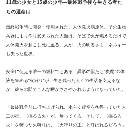
11歳の少女と15歳の少年―最終戦争後を生きる者た
電子公告
ちの運命は
最終戦争時に開発・使用された、人体発火病原体。その生物
兵器により作り変えられた人類は、そばで火が燃えるだけで
人体発火を起こし死に至る。人が、火の明るさもエネルギー
も失った世界。
安全に使える唯一の燃料でもある、異形の獣たち“炎魔”の体
液を集める“火狩り”が、生き残った人々の生活を支えるな
か、彼らの間でこんな噂がささやかれるようになっていた。
「最終戦争前に打ち上げられ、永らく虚空を彷徨っていた人
工の星、〈揺るる火〉が、帰ってくる。そして、〈揺るる
火〉を狩った火狩りは、〈火狩りの王〉と呼ばれるだろう」