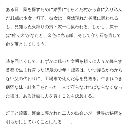
ある日、薬を探すために結界に守られた村から森に入り込ん
だ11歳の少女・灯子。彼女は、突然現れた炎魔に襲われる
も、見知らぬ火狩りの男・灰十に救われる。しかし、灰十
は“狩り犬”かなたと、金色に光る鎌、そして守り石を遺して
命を落としてしまう。
時を同じくして、わずかに残った文明を頼りに人々が暮らす
首都で生まれ育った15歳の少年・煌四は、いつ帰るかわから
ない父の代わりに、工場毒で死んだ母を見送る。生まれつき
病弱な妹・緋名子をたった一人で守らなければならなくなっ
た彼は、ある計画に力を貸すことを決意する。
灯子と煌四。運命に導かれた二人の出会いが、世界の秘密を
明らかにしていくことになる――。