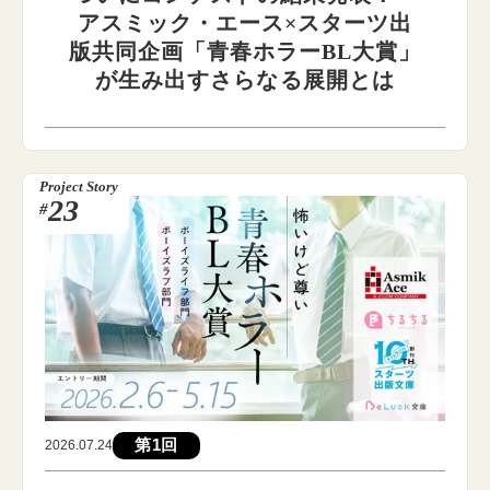
アスミック・エース×スターツ出
版共同企画「青春ホラーBL大賞」
が生み出すさらなる展開とは
Project Story
23
#
第1回
2026.07.24