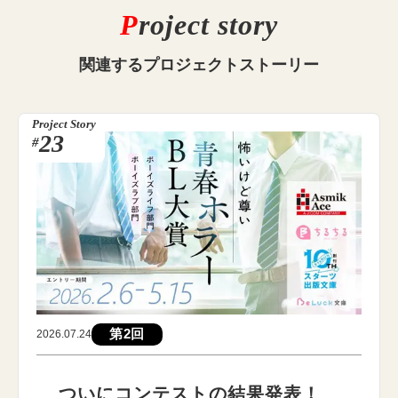
P
roject story
関連する
プロジェクトストーリー
Project Story
23
#
第2回
2026.07.24
ついにコンテストの結果発表！