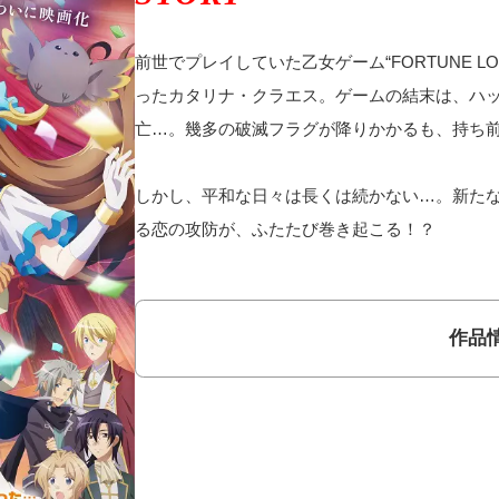
前世でプレイしていた乙女ゲーム“FORTUNE 
ったカタリナ・クラエス。ゲームの結末は、ハ
亡…。幾多の破滅フラグが降りかかるも、持ち
しかし、平和な日々は長くは続かない…。新た
る恋の攻防が、ふたたび巻き起こる！？
作品