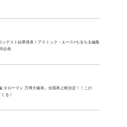
コンテスト結果発表！アスミック・エース×ちるちる編集
共同企画
大長編 タローマン 万博大爆発』全国再上映決定！！この
てくる！