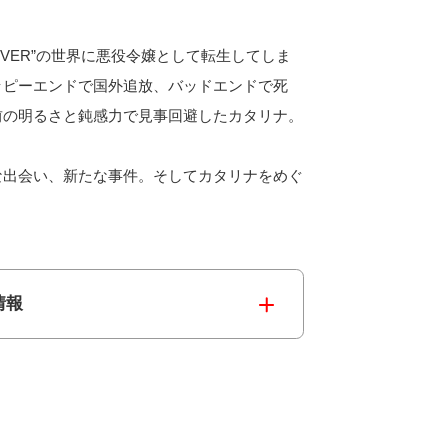
LOVER”の世界に悪役令嬢として転生してしま
ッピーエンドで国外追放、バッドエンドで死
前の明るさと鈍感力で見事回避したカタリナ。
な出会い、新たな事件。そしてカタリナをめぐ
情報