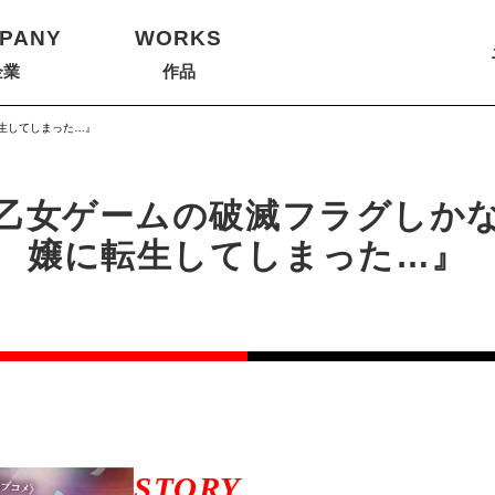
PANY
WORKS
企業
作品
生してしまった…』
乙女ゲームの破滅フラグしか
嬢に転生してしまった…』
STORY