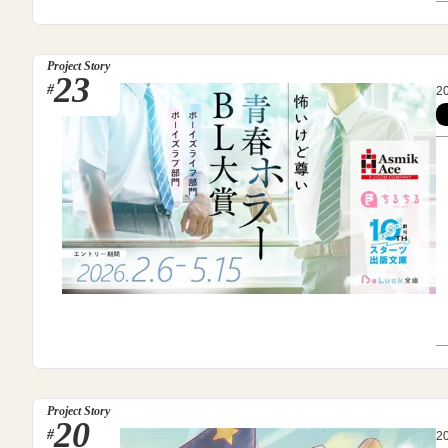
Project Story
23
#
2
Project Story
20
#
2