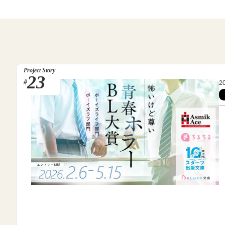
Project Story
23
#
2