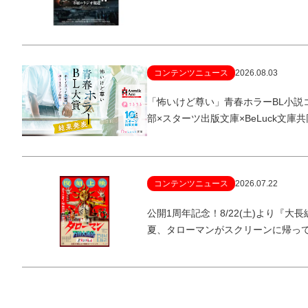
コンテンツニュース
2026.08.03
「怖いけど尊い」青春ホラーBL小説
部×スターツ出版文庫×BeLuck文庫
コンテンツニュース
2026.07.22
公開1周年記念！8/22(土)より『
夏、タローマンがスクリーンに帰っ