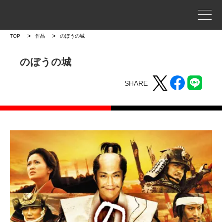
事業案内
TOP
作品
のぼうの城
プロジェクトストーリー
のぼうの城
SHARE
企業情報
WORKS
作品
作品トップ
ラインナップ