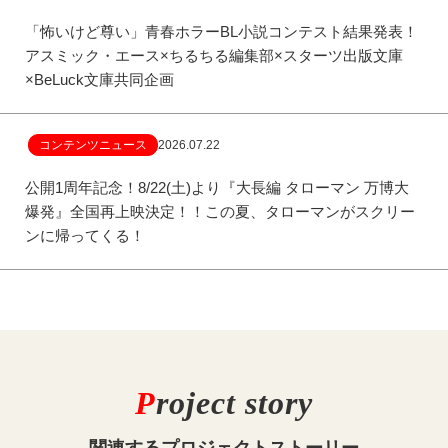
「怖いけど尊い」青春ホラーBL小説コンテスト結果発表！
アスミック・エース×ちるちる編集部×スターツ出版文庫
×BeLuck文庫共同企画
コンテンツニュース
2026.07.22
公開1周年記念！8/22(土)より『大長編 タローマン 万博大
爆発』全国再上映決定！！この夏、タローマンがスクリー
ンに帰ってくる！
P
roject story
関連する
プロジェクトストーリー