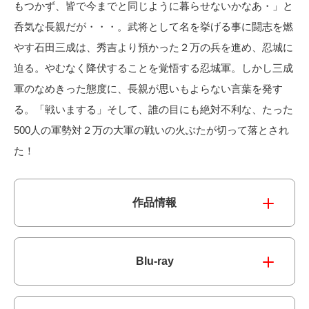
もつかず、皆で今までと同じように暮らせないかなあ・」と
呑気な長親だが・・・。武将として名を挙げる事に闘志を燃
やす石田三成は、秀吉より預かった２万の兵を進め、忍城に
迫る。やむなく降伏することを覚悟する忍城軍。しかし三成
軍のなめきった態度に、長親が思いもよらない言葉を発す
る。「戦いまする」そして、誰の目にも絶対不利な、たった
500人の軍勢対２万の大軍の戦いの火ぶたが切って落とされ
た！
作品情報
Blu-ray