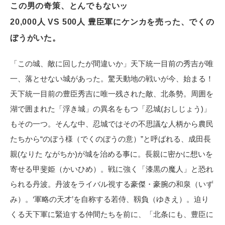
この男の奇策、とんでもないッ
電子公告
20,000人 VS 500人 豊臣軍にケンカを売った、でくの
ぼうがいた。
「この城、敵に回したが間違いか」天下統一目前の秀吉が唯
一、落とせない城があった。驚天動地の戦いが今、始まる！
天下統一目前の豊臣秀吉に唯一残された敵、北条勢。周囲を
湖で囲まれた「浮き城」の異名をもつ「忍城(おしじょう)」
もその一つ。そんな中、忍城ではその不思議な人柄から農民
たちから“のぼう様（でくのぼうの意）”と呼ばれる、成田長
親(なりた ながちか)が城を治める事に。長親に密かに想いを
寄せる甲斐姫（かいひめ）。戦に強く「漆黒の魔人」と恐れ
られる丹波。丹波をライバル視する豪傑・豪腕の和泉（いず
み）。‘軍略の天才’を自称する若侍、靱負（ゆきえ）。迫り
くる天下軍に緊迫する仲間たちを前に、「北条にも、豊臣に