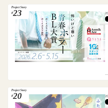
Project Story
23
#
2
Project Story
20
#
2