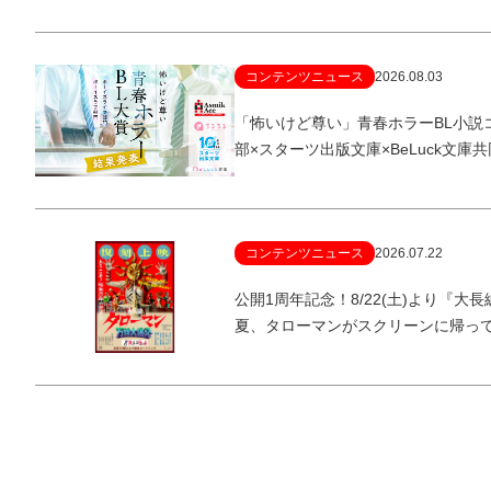
コンテンツニュース
2026.08.03
「怖いけど尊い」青春ホラーBL小説
部×スターツ出版文庫×BeLuck文庫
コンテンツニュース
2026.07.22
公開1周年記念！8/22(土)より『
夏、タローマンがスクリーンに帰っ