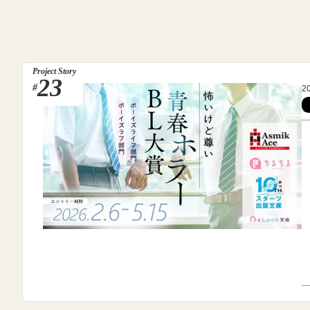
Project Story
23
#
2