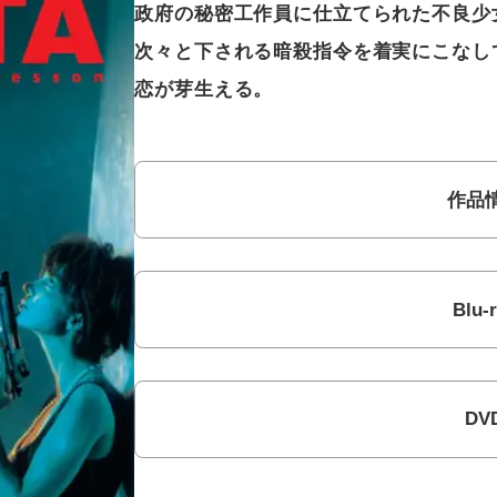
政府の秘密工作員に仕立てられた不良少
次々と下される暗殺指令を着実にこなし
恋が芽生える。
作品
Blu-
DV