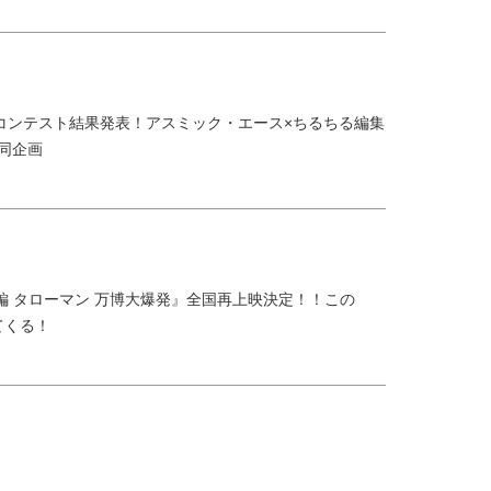
コンテスト結果発表！アスミック・エース×ちるちる編集
共同企画
大長編 タローマン 万博大爆発』全国再上映決定！！この
てくる！