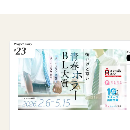
Project Story
23
#
2