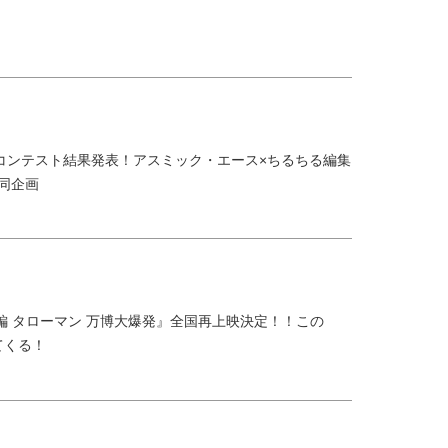
コンテスト結果発表！アスミック・エース×ちるちる編集
共同企画
大長編 タローマン 万博大爆発』全国再上映決定！！この
てくる！