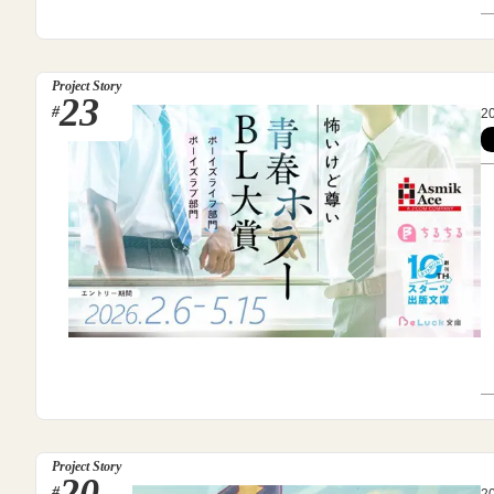
Project Story
23
#
2
Project Story
20
#
2