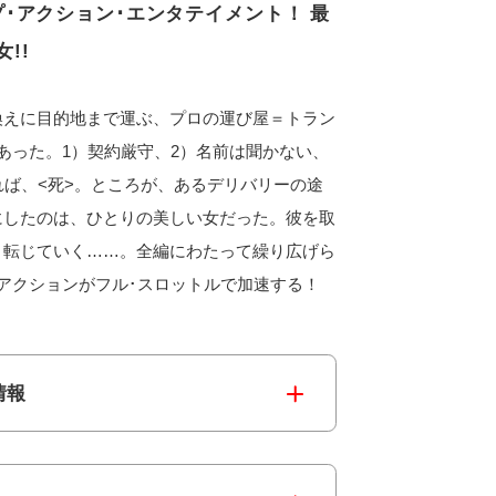
･アクション･エンタテイメント！ 最
!!
換えに目的地まで運ぶ、プロの運び屋＝トラン
あった。1）契約厳守、2）名前は聞かない、
れば、<死>。ところが、あるデリバリーの途
にしたのは、ひとりの美しい女だった。彼を取
と転じていく……。全編にわたって繰り広げら
アクションがフル･スロットルで加速する！
情報