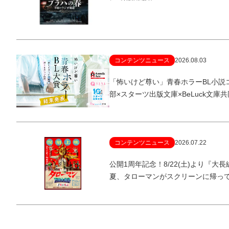
コンテンツニュース
2026.08.03
「怖いけど尊い」青春ホラーBL小説
部×スターツ出版文庫×BeLuck文庫
コンテンツニュース
2026.07.22
公開1周年記念！8/22(土)より『
夏、タローマンがスクリーンに帰っ