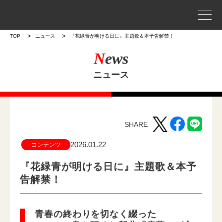
事業案内
TOP
ニュース
『花緑青が明ける日に』主題歌＆本予告解禁！
N
ews
プロジェクトストーリー
ニュース
企業情報
WORKS
SHARE
作品
2026.01.22
コンテンツ
作品トップ
『花緑青が明ける日に』主題歌＆本予
告解禁！
ラインナップ
青春の終わりを切なく綴った