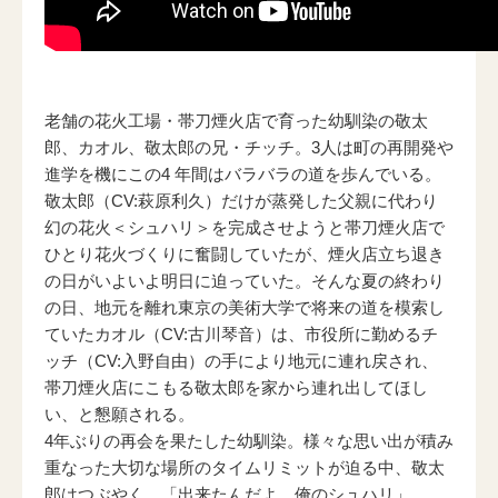
電子公告
老舗の花火工場・帯刀煙火店で育った幼馴染の敬太
郎、カオル、敬太郎の兄・チッチ。3人は町の再開発や
進学を機にこの4 年間はバラバラの道を歩んでいる。
敬太郎（CV:萩原利久）だけが蒸発した父親に代わり
幻の花火＜シュハリ＞を完成させようと帯刀煙火店で
ひとり花火づくりに奮闘していたが、煙火店立ち退き
の日がいよいよ明日に迫っていた。そんな夏の終わり
の日、地元を離れ東京の美術大学で将来の道を模索し
ていたカオル（CV:古川琴音）は、市役所に勤めるチ
ッチ（CV:入野自由）の手により地元に連れ戻され、
帯刀煙火店にこもる敬太郎を家から連れ出してほし
い、と懇願される。
4年ぶりの再会を果たした幼馴染。様々な思い出が積み
重なった大切な場所のタイムリミットが迫る中、敬太
郎はつぶやく。「出来たんだよ、俺のシュハリ」。