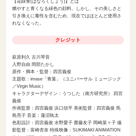
【花緑青(はなろくしょう)】とは
燃やすと青くなる緑色の顔料。しかし、その美しさと
引き換えに毒性を含むため、現在ではほとんど使用さ
れなくなった。
クレジット
萩原利久 古川琴音
入野自由 岡部たかし
原作・脚本・監督：四宮義俊
主題歌：imase「青葉」（ユニバーサル ミュージック
／Virgin Music）
キャラクターデザイン：うつした（南方研究所） 四宮
義俊
作画監督：四宮義俊 浜口頌平 美術監督：四宮義俊 馬
島亮子 音楽：蓮沼執太
色彩設計：四宮義俊 水野愛子 齋藤友子 岡崎菜々子 撮
影監督：富崎杏奈 特殊映像：SUKIMAKI ANIMATION