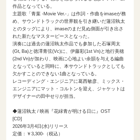
作品となっている。
主題歌「青葉 -Movie Ver.-」は作詞・作曲をimaseが務
め、サウンドトラックの世界観を引き継いだ蓮沼執太
とのタッグにより、imaseのまだ見ぬ側面が引き出さ
れた新たなマスターピースとなった。
演奏には過去の蓮沼執太作品でも参加した石塚周太
(Gt, Ba)と徳澤青弦(Vc)に、伊藤彩(1st Vn)と地行美穂
(2nd Vn)が加わり、映画に心地よい余韻を与える編曲
となっていると同時に、本サウンドトラックとしても
欠かすことのできない1曲となっている。
レコーディング・エンジニアに葛西敏彦、ミックス・
エンジニアにマット・コルトンを迎え、ジャケットは
デザイナーの田中せりが担当。
◆蓮沼執太 / 映画『花緑青が明ける日に』OST
[CD]
2026年3月4日(水)リリース
定価：￥3,300-（税込）