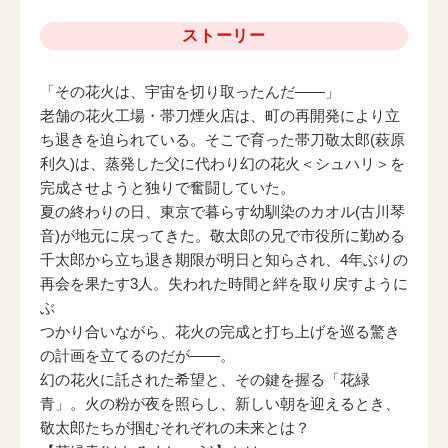
ストーリー
「その花火は、宇宙を切り取ったんだ――」
老舗の花火工場・帯刀煙火店は、町の再開発により立
ち退きを迫られている。そこで育った帯刀敬太郎(萩原
利久)は、蒸発した父に代わり幻の花火＜シュハリ＞を
完成させようと独りで奮闘していた。
夏の終わりの日、東京で暮らす幼馴染のカオル(古川琴
音)が地元に戻ってきた。敬太郎の兄で市役所に勤める
千太郎から立ち退き期限が明日と知らされ、4年ぶりの
再会を果たす3人。失われた時間と絆を取り戻すように
ぶ
つかり合いながら、花火の完成と打ち上げを巡る驚き
の計画を立てるのだが――。
幻の花火に託された希望と、その鍵を握る「花緑
青」。火の粉が夜を照らし、新しい朝を迎えるとき、
敬太郎たちが掴むそれぞれの未来とは？