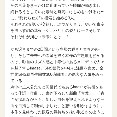
その言葉をきっかけに止まっていた時間が動き出し、
終わろうとしていた場所と時間にけじめをつけるため
に、“終わらせ方”を模索し始める3人。
それぞれの想いが交錯し、ぶつかり合う。やがて夜空
を照らす幻の花火〈シュハリ〉の姿とは―？そして、
それぞれが掴む〈未来〉とは―？
立ち退きまでの2日間という刹那の輝きと青春の終わ
り、そして未来への希望を描く本作の主題歌を務める
のは、独自のリズム感と中毒性のあるメロディで人々
を魅了するimase。SNS世代を中心に注目を集め、全
世界SNS総再生回数300億回超えの絶大な人気を誇っ
ている。
劇中の主人公たちと同世代でもあるimaseが共感をも
って作詞・作曲し、書き下ろした新曲「青葉」。「青
さが滲みながらも、新しい自分を迎えられるような一
曲を目指して制作しました」と想いを明かすように、
本作を見終わった観客の気持ちを掬い取るかのように