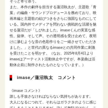
そっと寄り添う。
また、本作の劇伴を担当する蓮沼執太が、主題歌「青
葉」の編曲・サウンドプロデュースを務めており、映
画本編と主題歌の結びつきをさらに強固なものにして
いる。国内外でメディアを問わない挑戦的な活躍を魅
せる蓮沼だが「しびれました。imaseくんの実直な感
性、旋律、そして声。その透明感を受け止めて、夜明
けに滲むような音の色彩作りをご一緒させていただき
ました。」と世代の異なるimaseとの共同作業に刺激
を受けたことを明かす。（なお、2025年8月4日より
imaseはアーティスト活動休止中ですが、本楽曲は活
動休止前に制作されたものとなっています。）
imase／蓮沼執太 コメント
《imase コメント》
誰しも手放さなければならない気持ちがあります。
大人になるにつれて、それらはガラクタのように感じ
てしまうこともありますが、決して無駄ではなく、こ