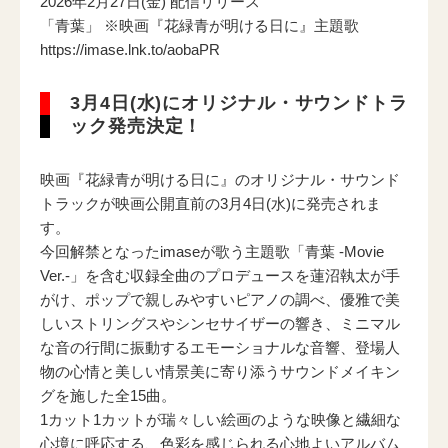
2026年2月27日(金) 配信リリース
「青葉」 ※映画『花緑青が明ける日に』主題歌
https://imase.lnk.to/aobaPR
3月4日(水)にオリジナル・サウンドトラ
ック発売決定！
映画『花緑青が明ける日に』のオリジナル・サウンド
トラックが映画公開直前の3月4日(水)に発売されま
す。
今回解禁となったimaseが歌う主題歌「青葉 -Movie
Ver.-」を含む収録全曲のプロデュースを蓮沼執太が手
がけ、ポップで親しみやすいピアノの調べ、優雅で美
しいストリングスやシンセサイザーの響き、ミニマル
な音の行間に振動するエモーショナルな音響、登場人
物の心情と美しい情景美に寄り添うサウンドメイキン
グを施した全15曲。
1カット1カットが瑞々しい絵画のような映像と繊細な
心境に呼応する、色彩を感じられる心地よいアルバム