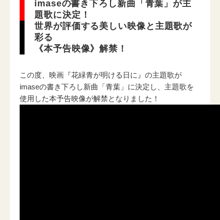
imaseの書き下ろし新曲「青葉」が主
ニュース一覧
題歌に決定！
世界が評価する美しい映像と主題歌が
彩る
《本予告映像》解禁！
お問い合わせ
この度、映画『花緑青が明ける日に』の主題歌が
imaseの書き下ろし新曲「青葉」に決定し、主題歌を
JP/EN
使用した本予告映像が解禁となりました！
サイトマップ
ご利用規約
プライバシーポリシー