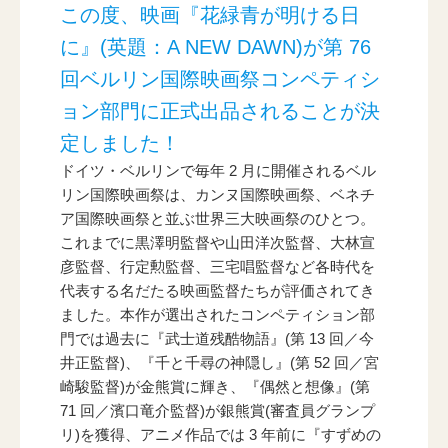
この度、映画『花緑青が明ける日
ニュース一覧
に』(英題：A NEW DAWN)が第 76
回ベルリン国際映画祭コンペティシ
お問い合わせ
ョン部門に正式出品されることが決
定しました！
ドイツ・ベルリンで毎年 2 月に開催されるベル
JP/EN
リン国際映画祭は、カンヌ国際映画祭、ベネチ
ア国際映画祭と並ぶ世界三大映画祭のひとつ。
これまでに黒澤明監督や山田洋次監督、大林宣
彦監督、行定勲監督、三宅唱監督など各時代を
代表する名だたる映画監督たちが評価されてき
ました。本作が選出されたコンペティション部
門では過去に『武士道残酷物語』(第 13 回／今
サイトマップ
井正監督)、『千と千尋の神隠し』(第 52 回／宮
崎駿監督)が金熊賞に輝き、『偶然と想像』(第
ご利用規約
71 回／濱口竜介監督)が銀熊賞(審査員グランプ
リ)を獲得、アニメ作品では 3 年前に『すずめの
プライバシーポリシー