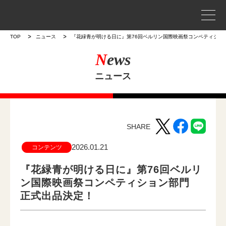
事業案内
TOP
ニュース
『花緑青が明ける日に』第76回ベルリン国際映画祭コンペティショ
N
ews
プロジェクトストーリー
ニュース
企業情報
WORKS
SHARE
作品
2026.01.21
コンテンツ
作品トップ
『花緑青が明ける日に』第76回ベルリ
ン国際映画祭コンペティション部門
ラインナップ
正式出品決定！