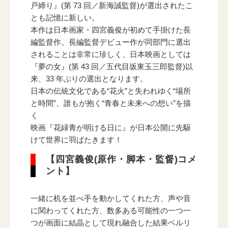
戸締り』(第 73 回／新海誠監督)が選出されたこ
電子公告
とも記憶に新しい。
本作は日本画家・四宮義俊が初めて手掛けた長
編監督作。長編監督デビュー作が同部門に選出
されることは非常に珍しく、日本映画としては
『夢の女』(第 43 回／五代目坂東玉三郎監督)以
来、33 年ぶりの選出となります。
日本の伝統文化である“花火”と失われゆく“場所
と時間”、誰もが抱く“青春と未来への想い”を描
く
映画『花緑青が明ける日に』が日本公開に先駆
けて世界に羽ばたきます！
【四宮義俊(原作・脚本・監督)コメ
ント】
一緒に机を並べ手を動かしてくれた方、声や音
に関わってくれた方、数多ある可能性の一つ一
つが画面に結晶として現れ融合した結果ベルリ