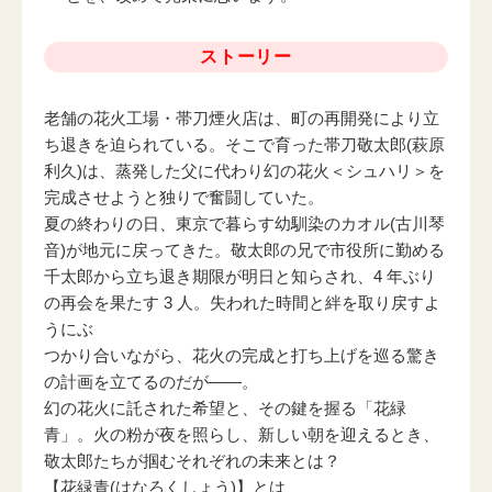
ストーリー
老舗の花火工場・帯刀煙火店は、町の再開発により立
ち退きを迫られている。そこで育った帯刀敬太郎(萩原
利久)は、蒸発した父に代わり幻の花火＜シュハリ＞を
完成させようと独りで奮闘していた。
夏の終わりの日、東京で暮らす幼馴染のカオル(古川琴
音)が地元に戻ってきた。敬太郎の兄で市役所に勤める
千太郎から立ち退き期限が明日と知らされ、4 年ぶり
の再会を果たす 3 人。失われた時間と絆を取り戻すよ
うにぶ
つかり合いながら、花火の完成と打ち上げを巡る驚き
の計画を立てるのだが――。
幻の花火に託された希望と、その鍵を握る「花緑
青」。火の粉が夜を照らし、新しい朝を迎えるとき、
敬太郎たちが掴むそれぞれの未来とは？
【花緑青(はなろくしょう)】とは