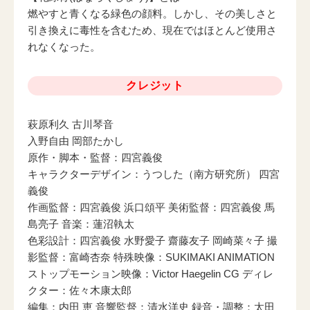
燃やすと青くなる緑色の顔料。しかし、その美しさと
引き換えに毒性を含むため、現在ではほとんど使用さ
れなくなった。
クレジット
萩原利久 古川琴音
入野自由 岡部たかし
原作・脚本・監督：四宮義俊
キャラクターデザイン：うつした（南方研究所） 四宮
義俊
作画監督：四宮義俊 浜口頌平 美術監督：四宮義俊 馬
島亮子 音楽：蓮沼執太
色彩設計：四宮義俊 水野愛子 齋藤友子 岡崎菜々子 撮
影監督：富崎杏奈 特殊映像：SUKIMAKI ANIMATION
ストップモーション映像：Victor Haegelin CG ディレ
クター：佐々木康太郎
編集：内田 恵 音響監督：清水洋史 録音・調整：太田