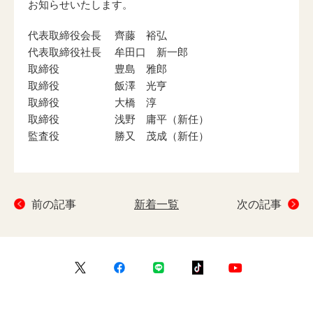
お知らせいたします。
ニュース一覧
代表取締役会長 齊藤 裕弘
代表取締役社長 牟田口 新一郎
取締役 豊島 雅郎
お問い合わせ
取締役 飯澤 光亨
取締役 大橋 淳
取締役 浅野 庸平（新任）
JP/EN
監査役 勝⼜ 茂成（新任）
前の記事
新着一覧
次の記事
サイトマップ
ご利用規約
プライバシーポリシー