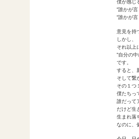
僕が感じ
“誰かが
“誰かが
意見を持
しかし、
それ以上
“自分の
です。
すると、
そして繋
その１つ
僕たちっ
誰だって
だけど生き
生まれ落
なのに、
今日、日