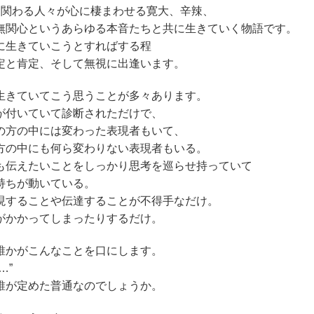
と関わる人々が心に棲まわせる寛大、辛辣、
無関心というあらゆる本音たちと共に生きていく物語です。
に生きていこうとすればする程
定と肯定、そして無視に出逢います。
生きていてこう思うことが多々あります。
が付いていて診断されただけで、
の方の中には変わった表現者もいて、
方の中にも何ら変わりない表現者もいる。
も伝えたいことをしっかり思考を巡らせ持っていて
持ちが動いている。
現することや伝達することが不得手なだけ。
がかかってしまったりするだけ。
誰かがこんなことを口にします。
〜…”
誰が定めた普通なのでしょうか。