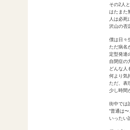
その2人
はたまた
人は必死
沢山の否
僕は日々
ただ病名
定型発達
自閉症の
どんな人
何より気
ただ、表
少し時間
街中では
“普通は
いったい