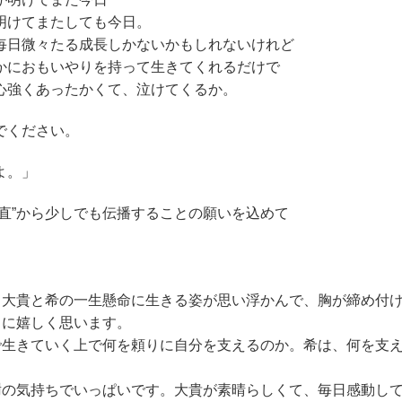
明けてまたしても今日。
毎日微々たる成長しかないかもしれないけれど
かにおもいやりを持って生きてくれるだけで
心強くあったかくて、泣けてくるか。
でください。
よ。」
垂直”から少しでも伝播することの願いを込めて
、大貴と希の一生懸命に生きる姿が思い浮かんで、胸が締め付
当に嬉しく思います。
で生きていく上で何を頼りに自分を支えるのか。希は、何を支
謝の気持ちでいっぱいです。大貴が素晴らしくて、毎日感動し