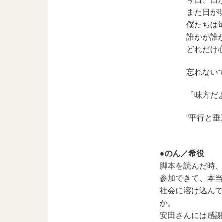
また日が
僕たちは
誰かが誰
どれだけ
忘れない
「味方だ
“平行と
●のん／希役
脚本を読んだ時
参加できて、本
社会に溶け込ん
か。
安田さんには感