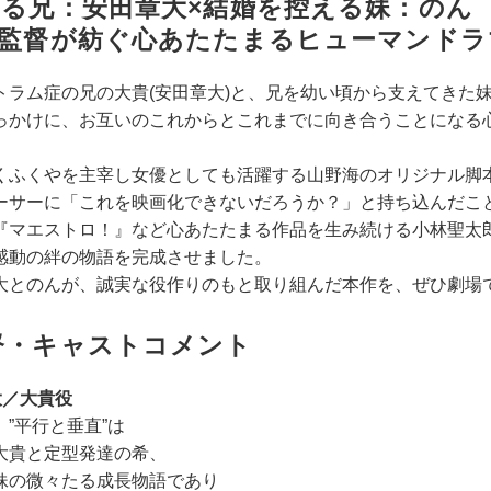
る兄：安田章大×結婚を控える妹：のん
郎監督が紡ぐ心あたたまるヒューマンドラ
ラム症の兄の大貴(安田章大)と、兄を幼い頃から支えてきた妹
っかけに、お互いのこれからとこれまでに向き合うことになる
くふくやを主宰し女優としても活躍する山野海のオリジナル脚
ーサーに「これを映画化できないだろうか？」と持ち込んだこ
『マエストロ！』など心あたたまる作品を生み続ける小林聖太
感動の絆の物語を完成させました。
大とのんが、誠実な役作りのもと取り組んだ本作を、ぜひ劇場
督・キャストコメント
大／大貴役
、”平行と垂直”は
大貴と定型発達の希、
妹の微々たる成長物語であり