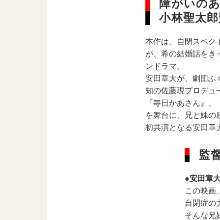
障がいのあ
小林聖太
本作は、自閉スペクト
が、希の結婚話をき
ンドラマ。
安田章大が、劇団ふ
知の佐藤現プロデュ
『毎日かあさん』、
を舞台に、兄と妹の
初共演となる安田章
監
●安田章
この映画
自閉症の
そんな兄