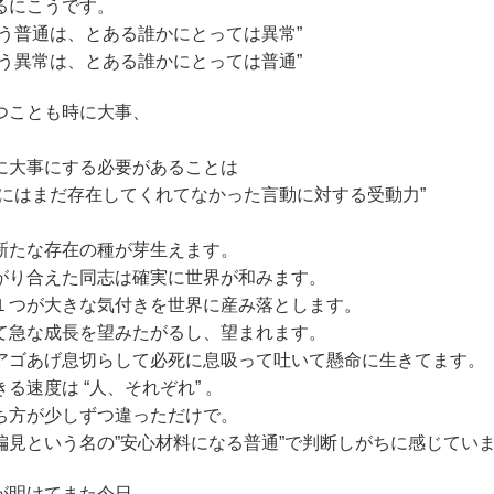
るにこうです。
言う普通は、とある誰かにとっては異常”
言う異常は、とある誰かにとっては普通”
つことも時に大事、
に大事にする必要があることは
中にはまだ存在してくれてなかった言動に対する受動力”
新たな存在の種が芽生えます。
がり合えた同志は確実に世界が和みます。
１つが大きな気付きを世界に産み落とします。
て急な成長を望みたがるし、望まれます。
アゴあげ息切らして必死に息吸って吐いて懸命に生きてます。
る速度は “人、それぞれ” 。
ち方が少しずつ違っただけで。
偏見という名の”安心材料になる普通”で判断しがちに感じてい
が明けてまた今日