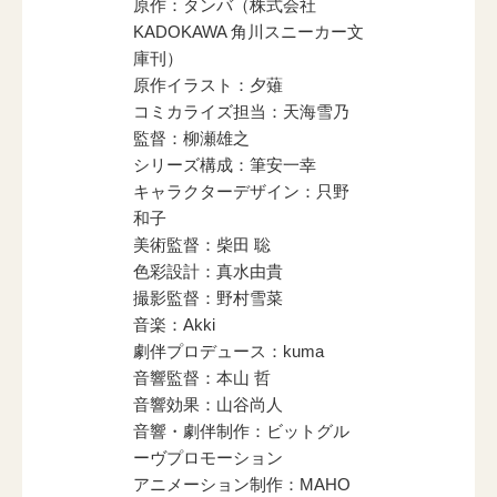
原作：タンバ（株式会社
KADOKAWA 角川スニーカー文
庫刊）
原作イラスト：夕薙
コミカライズ担当：天海雪乃
監督：柳瀬雄之
シリーズ構成：筆安一幸
キャラクターデザイン：只野
和子
美術監督：柴田 聡
色彩設計：真水由貴
撮影監督：野村雪菜
音楽：Akki
劇伴プロデュース：kuma
音響監督：本山 哲
音響効果：山谷尚人
音響・劇伴制作：ビットグル
ーヴプロモーション
アニメーション制作：MAHO