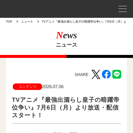
事業案内
TOP
ニュース
TVアニメ『最強出涸らし皇子の暗躍帝位争い』7月6日（月）より
N
ews
プロジェクトストーリー
ニュース
企業情報
WORKS
SHARE
作品
2026.07.06
コンテンツ
作品トップ
TVアニメ『最強出涸らし皇子の暗躍帝
位争い』7月6日（月）より放送・配信
ラインナップ
スタート！