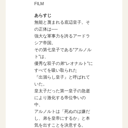
FILM
あらすじ
無能と蔑まれる底辺皇子。そ
の正体は──
強大な軍事力を誇るアードラ
シア帝国。
その第七皇子である“アルノル
ト”は、
優秀な双子の弟“レオナルト”に
すべてを吸い取られた
『出涸らし皇子』と呼ばれて
いた。
皇太子だった第一皇子の急逝
により激化する帝位争いの
中、
アルノルトは「死ぬのは嫌だ
し、弟を皇帝にするか」と本
気を出すことを決意する。