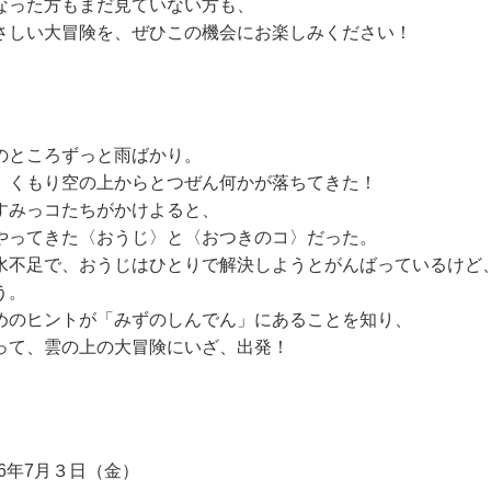
なった方もまだ見ていない方も、
さしい大冒険を、ぜひこの機会にお楽しみください！
のところずっと雨ばかり。
、くもり空の上からとつぜん何かが落ちてきた！
すみっコたちがかけよると、
やってきた〈おうじ〉と〈おつきのコ〉だった。
水不足で、おうじはひとりで解決しようとがんばっているけど
う。
めのヒントが「みずのしんでん」にあることを知り、
って、雲の上の大冒険にいざ、出発！
26年7月３日（金）