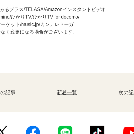
ス：
AM/みるプラス/TELASA/Amazonインスタントビデオ
mino/ひかりTV/ひかりTV for docomo/
マーケット/music.jp/カンテレドーガ
告なく変更になる場合がございます。
前の記事
新着一覧
次の記