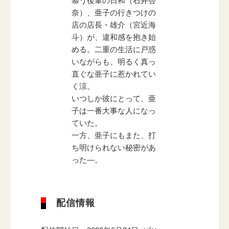
慕う後輩の日和（石井杏
奈）、亜子の行きつけの
店の店長・雄介（宮近海
斗）が、違和感を抱き始
める。二重の生活に戸惑
いながらも、明るく真っ
直ぐな亜子に惹かれてい
く涼。
いつしか彼にとって、亜
子は一番大事な人になっ
ていた。
一方、亜子にもまた、打
ち明けられない秘密があ
った―。
配信情報