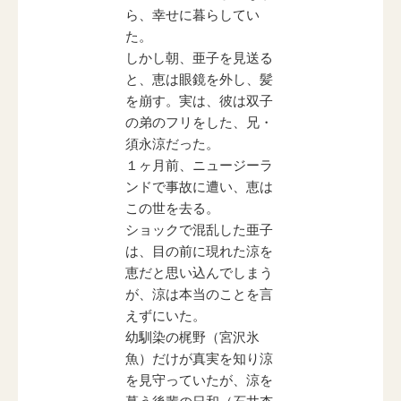
ら、幸せに暮らしてい
た。
しかし朝、亜子を見送る
と、恵は眼鏡を外し、髪
を崩す。実は、彼は双子
の弟のフリをした、兄・
須永涼だった。
１ヶ月前、ニュージーラ
ンドで事故に遭い、恵は
この世を去る。
ショックで混乱した亜子
は、目の前に現れた涼を
恵だと思い込んでしまう
が、涼は本当のことを言
えずにいた。
幼馴染の梶野（宮沢氷
魚）だけが真実を知り涼
を見守っていたが、涼を