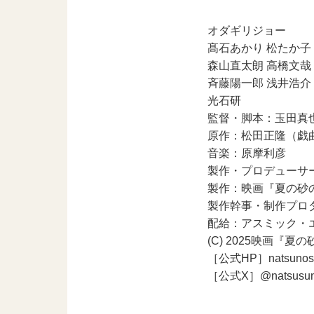
オダギリジョー
髙⽯あかり 松たか⼦
森⼭直太朗 ⾼橋⽂哉
⻫藤陽⼀郎 浅井浩介
光⽯研
監督・脚本：⽟⽥真
原作：松⽥正隆（戯
⾳楽：原摩利彦
製作・プロデューサ
製作：映画『夏の砂
製作幹事・制作プロ
配給：アスミック・
(C) 2025映画『
［公式HP］natsunosuna
［公式X］@natsusu