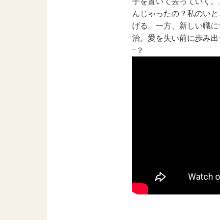
⼦を置いて去っていく。
んじゃったの？私のいと
げる。⼀⽅、新しい職に
治。愛を失い前に歩み出
ｰ？