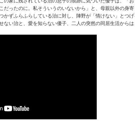
この家に残されている治の息⼦の痕跡に気づいた優⼦は、「お
こだったのに。私そういうのいないから」と、⺟親以外の⾝寄
つかずふらふらしている治に対し、陣野が「情けない」とつげ
せない治と、愛を知らない優⼦、⼆⼈の突然の同居⽣活からはじ