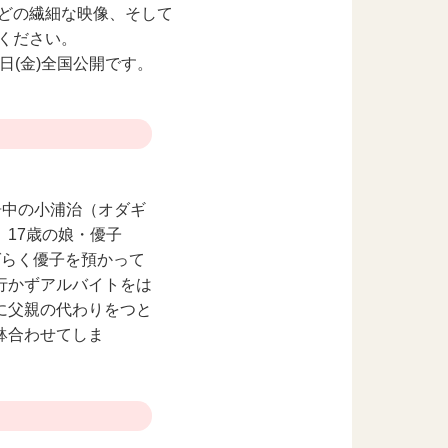
どの繊細な映像、そして
ください。
(⾦)全国公開です。
居中の⼩浦治（オダギ
17歳の娘・優⼦
ばらく優⼦を預かって
⾏かずアルバイトをは
に⽗親の代わりをつと
鉢合わせてしま