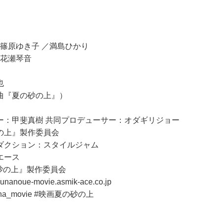
 篠原ゆき⼦ ／満島ひかり
 花瀬琴⾳
也
曲『夏の砂の上』）
ー：甲斐真樹 共同プロデューサー：オダギリジョー
の上』製作委員会
ダクション：スタイルジャム
エース
夏の砂の上』製作委員会
noue-movie.asmik-ace.co.jp
na_movie #映画夏の砂の上