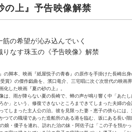
砂の上』予告映像解禁
⼀筋の希望が沁み込んでいく
織りなす珠⽟の《予告映像》解禁
』の脚本、映画『紙屋悦⼦の⻘春』の原作を⼿掛けた⻑崎出⾝
賞受賞》の傑作戯曲を、濱⼝⻯介、三宅唱に次ぐ次世代の映画
画化した映画『夏の砂の上』。
像は、⾬が降らない夏の⻑崎で、蝉の声が鳴り響く中「あたし
ろか」という、修復できないところまできてしまった夫婦の会
ってしまった主⼈公の治。彼を⾒限った妻・恵⼦の傍らには、
かつての職場であった造船所のある港を臨む、坂にある⻑い階
歳の娘・優⼦を連れ、訪れた治の妹・阿佐⼦は「この⼦を預か