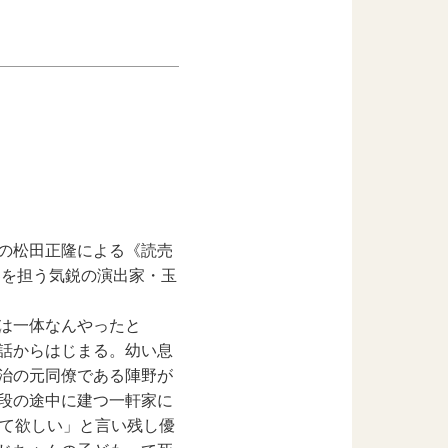
の松⽥正隆による《読売
界を担う気鋭の演出家・⽟
は⼀体なんやったと
話からはじまる。幼い息
治の元同僚である陣野が
段の途中に建つ⼀軒家に
って欲しい」と⾔い残し優