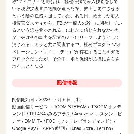
称“フィクサー”と呼ばれ、極秘任務で潜入捜査をして
いる秘密捜査官に危険が迫った際、救出し更生させる
という陰の任務を担っていた。ある日、救出した潜入
捜査官ダスティから、FBIが一般人の殺しに関与してい
るという話を聞かされる。にわかに信じられなかった
が、彼はその事実を記者のミラにリークしようとして
消される。ミラと共に調査する中、極秘プログラム“オ
ペレーション・U（ユニティ）”が存在することを知る
ブロックだったが、その中、娘と孫娘が危機にさらさ
れることとなる―
配信情報
配信開始日：2023年７月５日（水）
動画配信サービス ：JCOM STREAM / iTSCOMオンデ
マンド / TELASA /みるプラス / Amazonインスタントビ
デオ / DMM TV / FOD（フジテレビオンデマンド）/
Google Play / HAPPY!動画 / iTunes Store / Lemino /