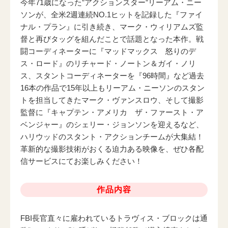
今年71歳になった”アクションスター”リーアム・ニー
電子公告
ソンが、全米2週連続NO.1ヒットを記録した『ファイ
ナル・プラン』に引き続き、マーク・ウィリアムズ監
督と再びタッグを組んだことで話題となった本作。戦
闘コーディネーターに『マッドマックス 怒りのデ
ス・ロード』のリチャード・ノートン＆ガイ・ノリ
ス、スタントコーディネーターを『96時間』など過去
16本の作品で15年以上もリーアム・ニーソンのスタン
トを担当してきたマーク・ヴァンスロウ、そして撮影
監督に『キャプテン・アメリカ ザ・ファースト・ア
ベンジャー』のシェリー・ジョンソンを迎えるなど、
ハリウッドのスタント・アクションチームが大集結！
革新的な撮影技術がおくる迫力ある映像を、ぜひ各配
信サービスにてお楽しみください！
作品内容
FBI長官直々に雇われているトラヴィス・ブロックは通