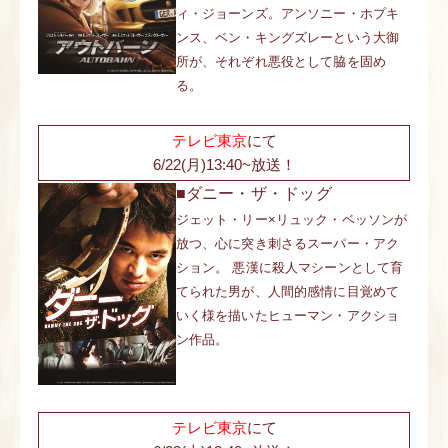
ィ・ジョーンズ。アンソニー・ホプキ
ンス、ベン・キングズレーという大御
所が、それぞれ悪役として脇を固め
る。
テレビ東京
にて
6/22(月)13:40~放送！
■ダニー・ザ・ドッグ
ジェット・リー×リュック・ベッソンが
放つ、心に突き刺さるスーパー・アク
ション。 悪漢に殺人マシーンとして育
てられた男が、人間的感情に目覚めて
いく様を描いたヒューマン・アクショ
ン作品。
テレビ東京
にて