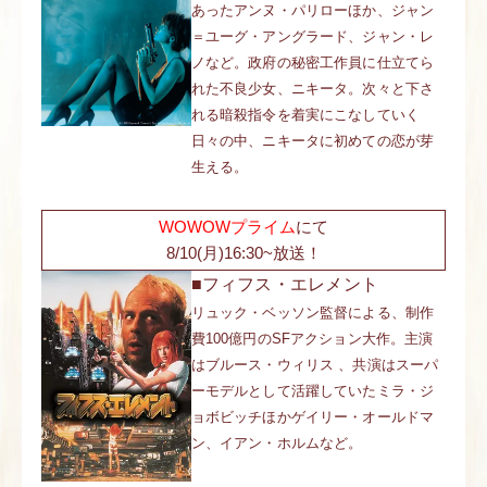
あったアンヌ・パリローほか、ジャン
電子公告
＝ユーグ・アングラード、ジャン・レ
ノなど。政府の秘密工作員に仕立てら
れた不良少女、ニキータ。次々と下さ
れる暗殺指令を着実にこなしていく
日々の中、ニキータに初めての恋が芽
生える。
WOWOWプライム
にて
8/10(月)16:30~放送！
■フィフス・エレメント
リュック・ベッソン監督による、制作
費100億円のSFアクション大作。主演
はブルース・ウィリス 、共演はスーパ
ーモデルとして活躍していたミラ・ジ
ョボビッチほかゲイリー・オールドマ
ン、イアン・ホルムなど。