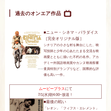
過去のオンエア作品
■ニュー・シネマ・パラダイス
［完全オリジナル版］
シチリアの小さな村を舞台にした、映
写技師と少年の心あたたまる交流を映
画愛とともに描いた不朽の名作。アカ
デミー外国語映画賞やカンヌ映画祭審
査員特別グランプリなど、国際的な評
価も高い一作。
ムービープラス
にて
7/1(水)朝4:00~放送！
■最後の戦い
「レオン」「フィフス・エレメント」