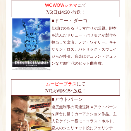
WOWOWシネマ
にて
7/5(日)14:30~放送！
■ドニー・ダーコ
仕掛けのあるドラマ作りが話題。脚本
を読んだドリュー・バリモアが製作を
担当して出演、ノア・ワイリー、キャ
サリン・ロス、パトリック・スウェイ
ジらが共演。音楽はデュラン・デュラ
ンなど80年代のヒット曲多数。
ムービープラス
にて
7/7(火)朝6:15~放送！
■アウトバーン
速度無制限の高速道路＝アウトバーン
を舞台に描くカーアクション作品。主
人公ケイシー役にニコラス・ホルト、
恋人のジュリエット役にフェリシテ