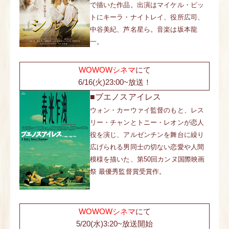
で描いた作品。出演はマイケル・ピッ
トにキーラ・ナイトレイ、役所広司、
中谷美紀、芦名星ら。音楽は坂本龍
一。
WOWOWシネマ
にて
6/16(火)23:00~放送！
■ブエノスアイレス
ウォン・カーウァイ監督のもと、レス
リー・チャンとトニー・レオンが恋人
役を演じ、アルゼンチンを舞台に繰り
広げられる男同士の切ない恋愛や人間
模様を描いた、第50回カンヌ国際映画
祭 最優秀監督賞受賞作。
WOWOWシネマ
にて
5/20(水)3:20~放送開始