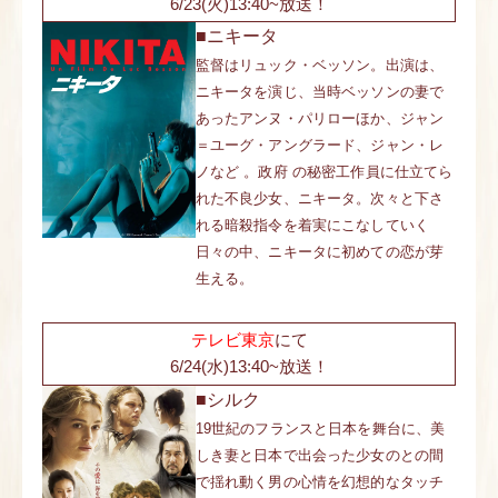
6/23(火)13:40~放送！
■ニキータ
監督はリュック・ベッソン。出演は、
ニキータを演じ、当時ベッソンの妻で
あったアンヌ・パリローほか、ジャン
＝ユーグ・アングラード、ジャン・レ
ノなど 。政府 の秘密工作員に仕立てら
れた不良少女、ニキータ。次々と下さ
れる暗殺指令を着実にこなしていく
日々の中、ニキータに初めての恋が芽
生える。
テレビ東京
にて
6/24(水)13:40~放送！
■シルク
19世紀のフランスと日本を舞台に、美
しき妻と日本で出会った少女のとの間
で揺れ動く男の心情を幻想的なタッチ