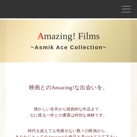
事業案内
A
mazing! Films
プロジェクトストーリー
~Asmik Ace Collection~
企業情報
WORKS
作品
映画とのAmazing!な出会いを。
作品トップ
懐かしい名作から独創的な作品まで、
ラインナップ
心に残る一作との遭遇は特別な体験です。
時代を超えても色褪せない数々の映画から、
あなたにとってのAmazing!な作品を見つけてみて下さい。