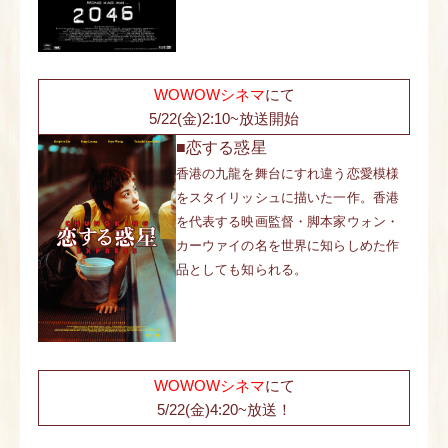
WOWOWシネマ
にて
5/22(金)2:10~放送開始
■恋する惑星
香港の九龍を舞台にすれ違う恋愛模様
をスタイリッシュに描いた一作。香港
を代表する映画監督・脚本家ウォン・
カーウァイの名を世界に知らしめた作
品としても知られる。
WOWOWシネマ
にて
5/22(金)4:20~放送！