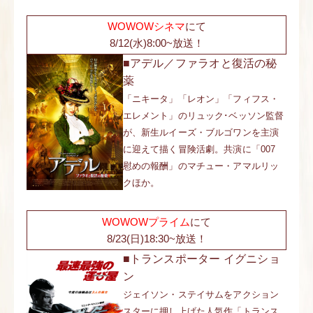
WOWOWシネマ
にて
8/12(水)8:00~放送！
■アデル／ファラオと復活の秘
薬
「ニキータ」「レオン」「フィフス・
エレメント」のリュック･ベッソン監督
が、新生ルイーズ・ブルゴワンを主演
に迎えて描く冒険活劇。共演に「007
慰めの報酬」のマチュー・アマルリッ
クほか。
WOWOWプライム
にて
8/23(日)18:30~放送！
■トランスポーター イグニショ
ン
ジェイソン・ステイサムをアクション
スターに押し上げた人気作「トランス