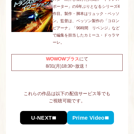
ポーター」の6年ぶりとなるシリーズ4
作目。製作・脚本はリュック・ベッソ
ン。監督は、ベッソン製作の「コロン
ビアーナ」「96時間 リベンジ」など
で編集を担当したカミーユ・ドゥラマ
ーレ。
WOWOWプラス
にて
8/31(月)18:30~放送！
これらの作品は以下の配信サービス等でも
ご視聴可能です。
Prime Video
U-NEXT