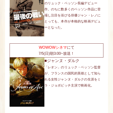
のリュック・ベッソン長編デビュー
作。のちに数多くのベッソン作品に登
場し注目を浴びる俳優ジャン・レノに
とっても、本作が本格的な映画デビュ
ーとなった。
WOWOWシネマ
にて
7/5(日)朝3:00~放送！
■ジャンヌ・ダルク
「レオン」のリュック・ベッソン監督
が、フランスの国民的英雄として知ら
れる女性ジャンヌ・ダルクの生涯をミ
ラ・ジョボビッチ主演で映画化。