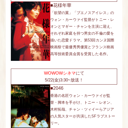
■花様年華
「欲望の翼」「ブエノスアイレス」の
ウォン・カーウァイ監督がトニー・レ
オンとマギー・チャンを主演に迎え、
それぞれ家庭を持つ男女の不倫の愛を
描いた恋愛ドラマ。第53回カンヌ国際
映画祭で最優秀男優賞とフランス映画
高等技術委員会賞を受賞した名作。
WOWOWシネマ
にて
5/22(金)3:30~放送！
■2046
香港の名匠ウォン・カーウァイが監
督・脚本を手がけ、トニー・レオン、
木村拓哉、チャン・ツィイーらアジア
の人気スターが共演したSFラブストー
リー。