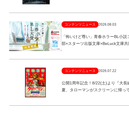
コンテンツニュース
2026.08.03
「怖いけど尊い」青春ホラーBL小説
部×スターツ出版文庫×BeLuck文庫
コンテンツニュース
2026.07.22
公開1周年記念！8/22(土)より『
夏、タローマンがスクリーンに帰っ