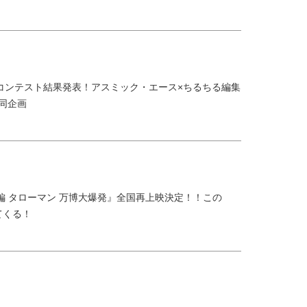
コンテスト結果発表！アスミック・エース×ちるちる編集
共同企画
大長編 タローマン 万博大爆発』全国再上映決定！！この
てくる！