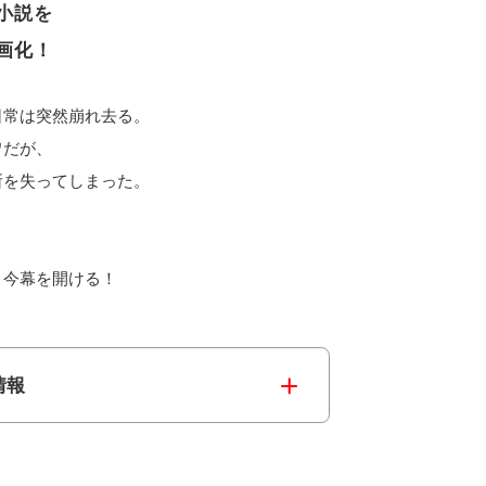
小説を
画化！
日常は突然崩れ去る。
ワだが、
所を失ってしまった。
、今幕を開ける！
情報