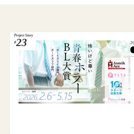
Project Story
23
#
2