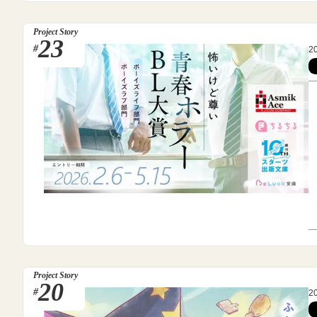
Project Story
23
#
2
Project Story
20
#
2